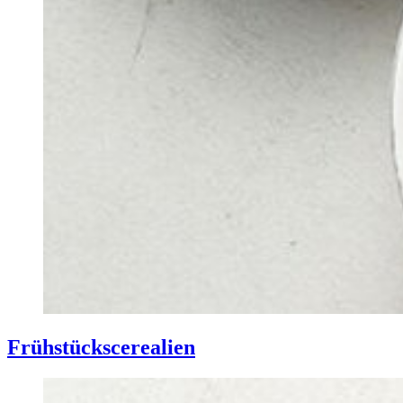
Frühstück­scerealien