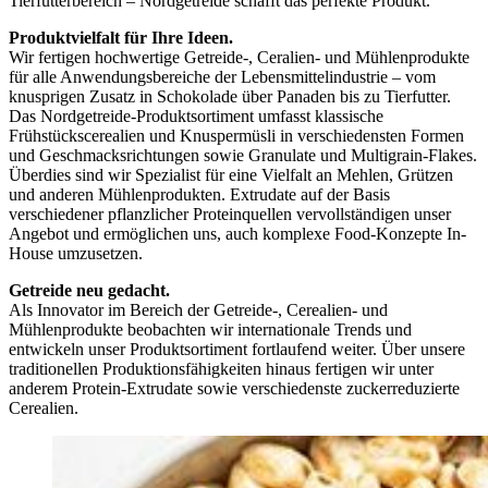
Tierfutterbereich – Nordgetreide schafft das perfekte Produkt.
Produktvielfalt für Ihre Ideen.
Wir fertigen hochwertige Getreide-, Ceralien- und Mühlenprodukte
für alle Anwendungsbereiche der Lebensmittelindustrie – vom
knusprigen Zusatz in Schokolade über Panaden bis zu Tierfutter.
Das Nordgetreide-Produktsortiment umfasst klassische
Frühstückscerealien und Knuspermüsli in verschiedensten Formen
und Geschmacksrichtungen sowie Granulate und Multigrain-Flakes.
Überdies sind wir Spezialist für eine Vielfalt an Mehlen, Grützen
und anderen Mühlenprodukten. Extrudate auf der Basis
verschiedener pflanzlicher Proteinquellen vervollständigen unser
Angebot und ermöglichen uns, auch komplexe Food-Konzepte In-
House umzusetzen.
Getreide neu gedacht.
Als Innovator im Bereich der Getreide-, Cerealien- und
Mühlenprodukte beobachten wir internationale Trends und
entwickeln unser Produktsortiment fortlaufend weiter. Über unsere
traditionellen Produktionsfähigkeiten hinaus fertigen wir unter
anderem Protein-Extrudate sowie verschiedenste zuckerreduzierte
Cerealien.