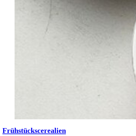
Frühstück­scerealien